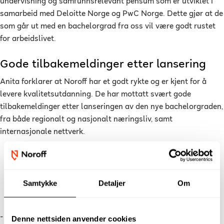
undervisning og samfunnsrelevant pensum som er utviklet i
samarbeid med Deloitte Norge og PwC Norge. Dette gjør at de
som går ut med en bachelorgrad fra oss vil være godt rustet
for arbeidslivet.
Gode tilbakemeldinger etter lansering
Anita forklarer at Noroff har et godt rykte og er kjent for å
levere kvalitetsutdanning. De har mottatt svært gode
tilbakemeldinger etter lanseringen av den nye bachelorgraden,
fra både regionalt og nasjonalt næringsliv, samt
internasjonale nettverk.
De ser på vårt studieprogram som en viktig kilde
til fremtidige talenter.
Samtykke
Detaljer
Om
Anita Karlsen
- De ser på vårt studieprogram som en viktig kilde til
Denne nettsiden anvender cookies