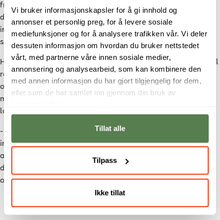
fremtidige talenter som kan hjelpe dem med å sikre deres
Vi bruker informasjonskapsler for å gi innhold og
digitale verdier. Samarbeidspartnere og bransjeeksperter er
annonser et personlig preg, for å levere sosiale
involvert i utviklingen av utdanningen, noe som bidrar til å
mediefunksjoner og for å analysere trafikken vår. Vi deler
sikre sterk relevans og kvalitet.
dessuten informasjon om hvordan du bruker nettstedet
vårt, med partnerne våre innen sosiale medier,
Høyskole-direktøren
mener at programmet vil spille en sentral
annonsering og analysearbeid, som kan kombinere den
rolle i å dekke behovet for kompetanse innen digital sikkerhet
med annen informasjon du har gjort tilgjengelig for dem,
og sikkerhetsstyring. Studentene vil være godt forberedt på å
eller som de har samlet inn gjennom din bruk av
møte de komplekse utfordringene som dagens digitale
tjenestene deres.
landskap presenterer.
Tillat alle
- Ved å fokusere på praktiske prosjekter og samarbeid med
industrien, sikrer vi at studentene får erfaringer som gjør dem
attraktive for arbeidsgivere. På sikt vil dette bidra til å styrke
Tilpass
den generelle sikkerheten i digitale systemer både nasjonalt
og internasjonalt, forklarer hun.
Ikke tillat