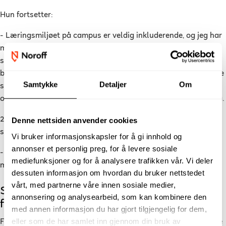
Hun fortsetter:
- Læringsmiljøet på campus er veldig inkluderende, og jeg har
møtt mange likesinnede som jeg har mye til felles med. Det
som har vært fint er at det man lærer har vært basert på slik
bransjen operer. Lærerne er veldig kunnskapsrike, ettersom de
Samtykke
Detaljer
Om
selv kommer fra bransjen. De tar seg alltid tid til studentene,
og stiller med det vi måtte trenge for å kunne lære mest mulig.
23-åringen drømmer om å kunne jobbe som klipper på flere
Denne nettsiden anvender cookies
spennende prosjekter i fremtiden.
Vi bruker informasjonskapsler for å gi innhold og
annonser et personlig preg, for å levere sosiale
- Akkurat nå har jeg blitt glad i reality-sjangeren, og trives
mediefunksjoner og for å analysere trafikken vår. Vi deler
med å formidle gode historier på denne måten.
dessuten informasjon om hvordan du bruker nettstedet
vårt, med partnerne våre innen sosiale medier,
Sikre deg plass på studiet i
annonsering og analysearbeid, som kan kombinere den
filmproduksjon
med annen informasjon du har gjort tilgjengelig for dem,
eller som de har samlet inn gjennom din bruk av
Filmproduksjon er en praktisk utdanning for deg som vil jobbe