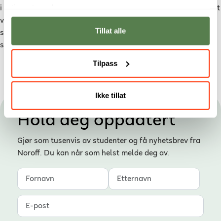
tjenestene deres.
i filmbransjen, og er tilgjengelig i både
Oslo
og
Bergen
. Studiet
ved Noroff utmerker seg til å være det i Skandinavia hvor
Tillat alle
studentene jobber på størst antall produksjoner i løpet av
studietiden.
Du kan lese mer og sikre deg studieplass her.
Tilpass
Ikke tillat
Hold deg oppdatert
Gjør som tusenvis av studenter og få nyhetsbrev fra
Noroff. Du kan når som helst melde deg av.
Fornavn
Etternavn
E-post