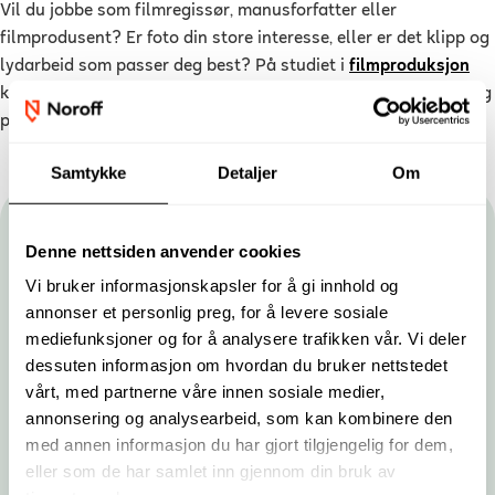
Vil du jobbe som filmregissør, manusforfatter eller
filmprodusent? Er foto din store interesse, eller er det klipp og
lydarbeid som passer deg best? På studiet i
filmproduksjon
kan du fordype deg innen disse fagområdene. Du kan sikre deg
plass til høsten 2024 allerede nå.
Samtykke
Detaljer
Om
Hold deg oppdatert
Denne nettsiden anvender cookies
Vi bruker informasjonskapsler for å gi innhold og
Gjør som tusenvis av studenter og få nyhetsbrev fra
annonser et personlig preg, for å levere sosiale
Noroff. Du kan når som helst melde deg av.
mediefunksjoner og for å analysere trafikken vår. Vi deler
Fornavn
Etternavn
dessuten informasjon om hvordan du bruker nettstedet
vårt, med partnerne våre innen sosiale medier,
annonsering og analysearbeid, som kan kombinere den
E-post
med annen informasjon du har gjort tilgjengelig for dem,
eller som de har samlet inn gjennom din bruk av
Landskode
Telefonnummer