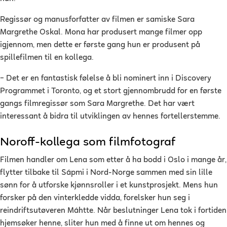
Regissør og manusforfatter av filmen er samiske Sara
Margrethe Oskal. Mona har produsert mange filmer opp
igjennom, men dette er første gang hun er produsent på
spillefilmen til en kollega.
–
Det er en fantastisk følelse å bli nominert inn i Discovery
Programmet i Toronto, og et stort gjennombrudd for en første
gangs filmregissør som Sara Margrethe. Det har vært
interessant å bidra til utviklingen av hennes fortellerstemme.
Noroff-kollega som filmfotograf
Filmen handler om Lena som etter å ha bodd i Oslo i mange år,
flytter tilbake til Sápmi i Nord-Norge sammen med sin lille
sønn for å utforske kjønnsroller i et kunstprosjekt. Mens hun
forsker på den vinterkledde vidda, forelsker hun seg i
reindriftsutøveren Máhtte. Når beslutninger Lena tok i fortiden
hjemsøker henne, sliter hun med å finne ut om hennes og