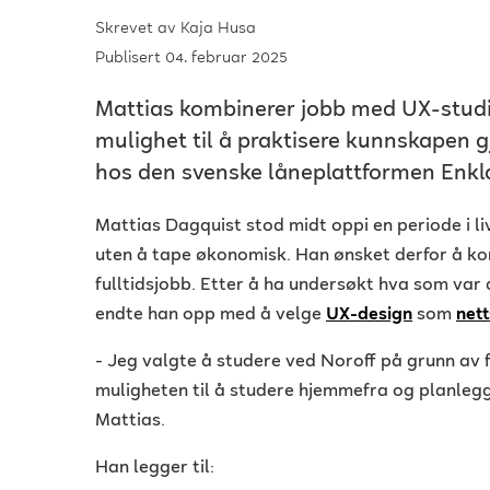
Skrevet av
Kaja Husa
Publisert 04. februar 2025
Mattias kombinerer jobb med UX-studie
mulighet til å praktisere kunnskapen 
hos den svenske låneplattformen Enkl
Mattias Dagquist stod midt oppi en periode i li
uten å tape økonomisk. Han ønsket derfor å k
fulltidsjobb. Etter å ha undersøkt hva som var
endte han opp med å velge
UX-design
som
net
- Jeg valgte å studere ved Noroff på grunn av fl
muligheten til å studere hjemmefra og planlegg
Mattias.
Han legger til: