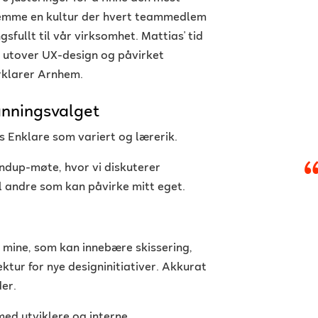
fremme en kultur der hvert teammedlem
sfullt til vår virksomhet. Mattias' tid
kk utover UX-design og påvirket
rklarer Arnhem.
anningsvalget
s Enklare som variert og lærerik.
ndup-møte, hvor vi diskuterer
il andre som kan påvirke mitt eget.
 mine, som kan innebære skissering,
ktur for nye designinitiativer. Akkurat
er.
 med utviklere og interne