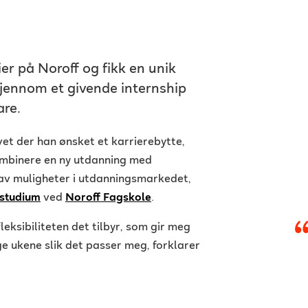
r på Noroff og fikk en unik
gjennom et givende internship
are.
vet der han ønsket et karrierebytte,
ombinere en ny utdanning med
 av muligheter i utdanningsmarkedet,
tstudium
ved
Noroff Fagskole
.
eksibiliteten det tilbyr, som gir meg
e ukene slik det passer meg, forklarer