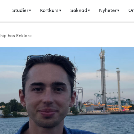
Studier
Kortkurs
Søknad
Nyheter
O
ship hos Enklare