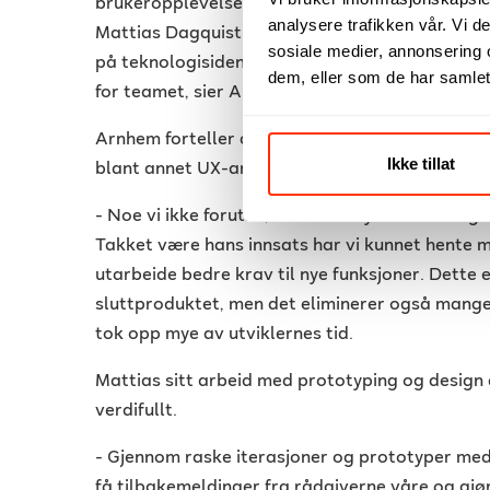
brukeropplevelsen. Denne vinteren hadde IT-t
analysere trafikken vår. Vi 
Mattias Dagquist som UX-praktikant. Dette er f
sosiale medier, annonsering 
på teknologisiden av organisasjonen, og han har
dem, eller som de har samlet
for teamet, sier Arnhem.
Arnhem forteller at den originale planen var at
Ikke tillat
blant annet UX-arbeid og til Art Director, men 
- Noe vi ikke forutså, var hvor mye Mattias og
Takket være hans innsats har vi kunnet hente m
utarbeide bedre krav til nye funksjoner. Dette e
sluttproduktet, men det eliminerer også mange
tok opp mye av utviklernes tid.
Mattias sitt arbeid med prototyping og design 
verdifullt.
- Gjennom raske iterasjoner og prototyper med 
få tilbakemeldinger fra rådgiverne våre og gjør