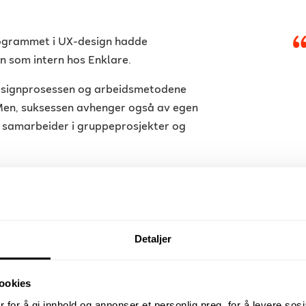
rogrammet i UX-design hadde
n som intern hos Enklare.
designprosessen og arbeidsmetodene
. Men, suksessen avhenger også av egen
, samarbeider i gruppeprosjekter og
æring og vekst
 del av IT-teamet, der han jobbet med
velsen for både eksterne kunder og
Detaljer
re beskriver hvordan Mattias raskt
ookies
tvikler oss kontinuerlig for å forbedre
 for å gi innhold og annonser et personlig preg, for å levere sos