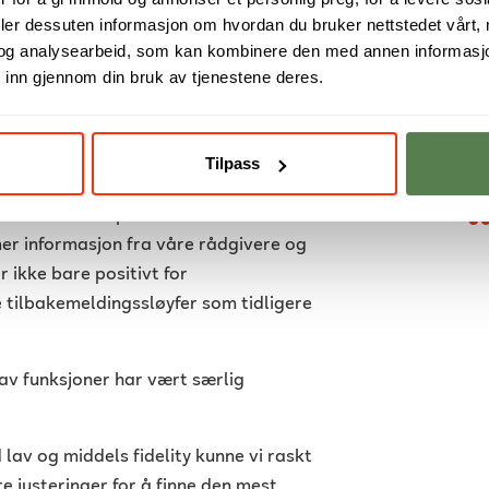
eamet hos Enklare gleden av å ha
deler dessuten informasjon om hvordan du bruker nettstedet vårt,
ørste gang vi har hatt en praktikant
og analysearbeid, som kan kombinere den med annen informasjon d
 vist seg å være en verdifull ressurs
 inn gjennom din bruk av tjenestene deres.
 Mattias skulle fungere som støtte til
Tilpass
at raskt fikk flere arbeidsoppgaver.
så skulle bidra på andre områder.
er informasjon fra våre rådgivere og
r ikke bare positivt for
 tilbakemeldingssløyfer som tidligere
av funksjoner har vært særlig
lav og middels fidelity kunne vi raskt
e justeringer for å finne den mest