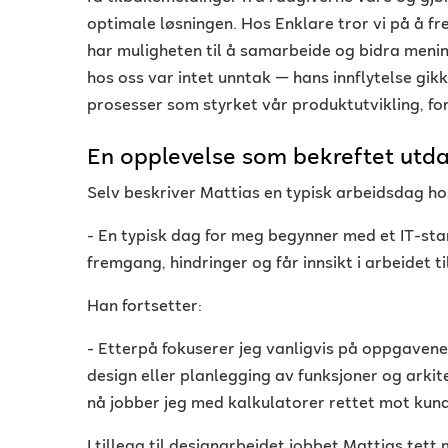
optimale løsningen. Hos Enklare tror vi på å 
har muligheten til å samarbeide og bidra mening
hos oss var intet unntak — hans innflytelse gi
prosesser som styrket vår produktutvikling, fo
En opplevelse som bekreftet utd
Selv beskriver Mattias en typisk arbeidsdag ho
- En typisk dag for meg begynner med et IT-sta
fremgang, hindringer og får innsikt i arbeidet t
Han fortsetter:
- Etterpå fokuserer jeg vanligvis på oppgavene
design eller planlegging av funksjoner og arkite
nå jobber jeg med kalkulatorer rettet mot kund
I tillegg til designarbeidet jobbet Mattias tett