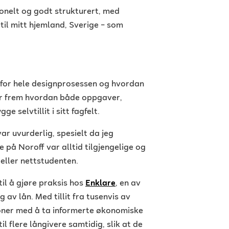
onelt og godt strukturert, med
til mitt hjemland, Sverige – som
 for hele designprosessen og hvordan
er frem hvordan både oppgaver,
 selvtillit i sitt fagfelt.
ar uvurderlig, spesielt da jeg
e på Noroff var alltid tilgjengelige og
rteller nettstudenten.
il å gjøre praksis hos
Enklare
, en av
av lån. Med tillit fra tusenvis av
oner med å ta informerte økonomiske
l flere långivere samtidig, slik at de