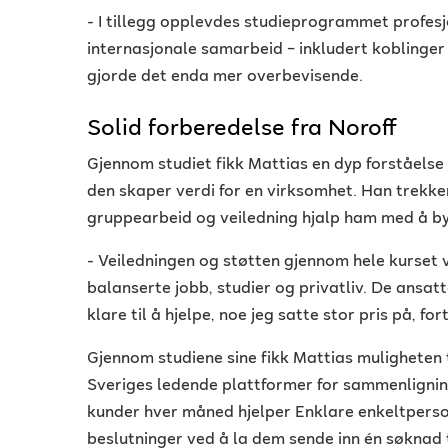
- I tillegg opplevdes studieprogrammet profesj
internasjonale samarbeid – inkludert koblinger 
gjorde det enda mer overbevisende.
Solid forberedelse fra Noroff
Gjennom studiet fikk Mattias en dyp forståelse
den skaper verdi for en virksomhet. Han trekk
gruppearbeid og veiledning hjalp ham med å bygge
- Veiledningen og støtten gjennom hele kurset v
balanserte jobb, studier og privatliv. De ansatt
klare til å hjelpe, noe jeg satte stor pris på, fo
Gjennom studiene sine fikk Mattias muligheten t
Sveriges ledende plattformer for sammenligning 
kunder hver måned hjelper Enklare enkeltpers
beslutninger ved å la dem sende inn én søknad ti