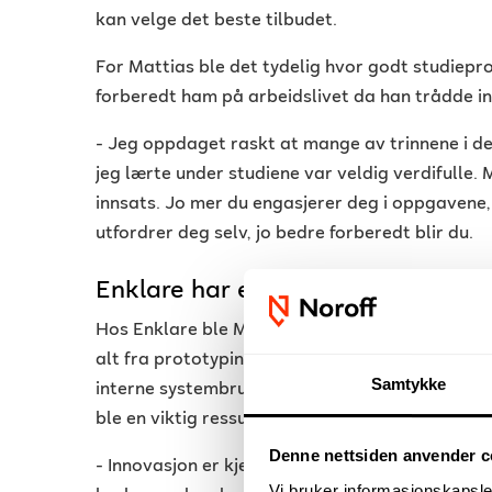
kan velge det beste tilbudet.
For Mattias ble det tydelig hvor godt studiep
forberedt ham på arbeidslivet da han trådde in
- Jeg oppdaget raskt at mange av trinnene i 
jeg lærte under studiene var veldig verdifulle
innsats. Jo mer du engasjerer deg i oppgavene
utfordrer deg selv, jo bedre forberedt blir du.
Enklare har et givende miljø for l
Hos Enklare ble Mattias godt tatt imot som en
alt fra prototyping til å forbedre brukeropple
Samtykke
interne systembrukere. Arnhem Lewis fra Enkla
ble en viktig ressurs for organisasjonen.
Denne nettsiden anvender c
- Innovasjon er kjernen i vår virksomhet, og vi u
Vi bruker informasjonskapsler