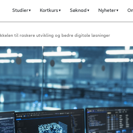
Studier
Kortkurs
Søknad
Nyheter
O
kelen til raskere utvikling og bedre digitale løsninger