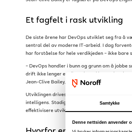
Jean-Clive Bailey er faglærer på DevOps Engin
Et fagfelt i rask utvikling
De siste årene har DevOps utviklet seg fra å vær
sentral del av moderne IT-arbeid. I dag forvente
har forståelse for hele verdikjeden – ikke bare s
– DevOps handler i bunn og grunn om å jobbe 
drift ikke lenger er siloer, kan vi levere løsnin
Jean-Clive Bailey, faglærer ved Noroff.
Utviklingen drives blant annet av skyteknologi
intelligens. Stadig flere virksomheter tar i bru
Samtykke
effektivisere utviklingsprosesser og sikre stabil 
Denne nettsiden anvender c
Hvorfor er DevOps så vikti
Vi bruker informasjonskapsler