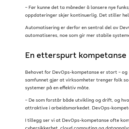
– Før kunne det ta måneder å lansere nye funks
oppdateringer skjer kontinuerlig. Det stiller hel
Automatisering er derfor en sentral del av DevOp
automatiseres, noe som gir mer stabile system
En etterspurt kompetanse
Behovet for DevOps-kompetanse er stort – og ø
samfunnet gjør at virksomheter trenger folk so
systemer på en effektiv måte.
– De som forstår både utvikling og drift, og h
attraktive i arbeidsmarkedet. DevOps-kompeta
I tillegg ser vi at DevOps-kompetanse ofte k
cybersikkerhet, cloud computing og dataanaly