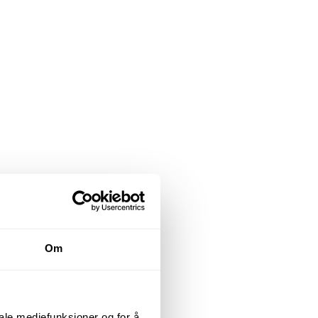
Om
iale mediefunksjoner og for å