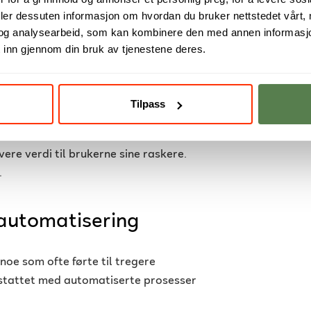
deler dessuten informasjon om hvordan du bruker nettstedet vårt,
og analysearbeid, som kan kombinere den med annen informasjon d
 digitale systemer – fra apper og
 inn gjennom din bruk av tjenestene deres.
et avgjørende å kunne utvikle og
Tilpass
 skrives til den tas i bruk, samtidig
ere verdi til brukerne sine raskere.
.
 automatisering
 noe som ofte førte til tregere
erstattet med automatiserte prosesser