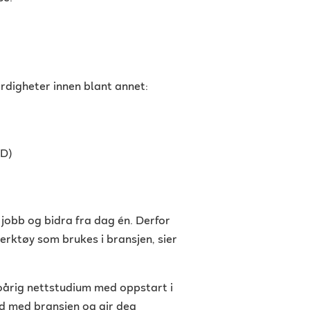
rdigheter innen blant annet:
CD)
 jobb og bidra fra dag én. Derfor
erktøy som brukes i bransjen, sier
årig nettstudium med oppstart i
id med bransjen og gir deg