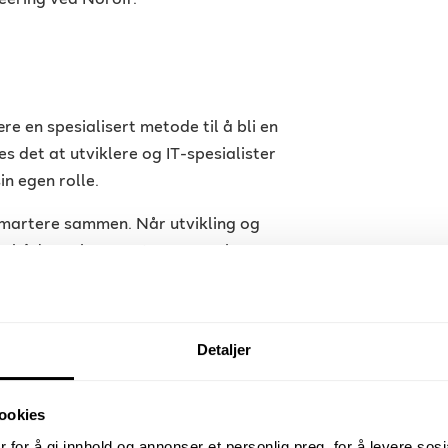
eering ved Noroff.
e en spesialisert metode til å bli en
s det at utviklere og IT-spesialister
in egen rolle.
smartere sammen. Når utvikling og
ger både raskere og tryggere, sier
, automatisering og kunstig
k nye verktøy og metoder for å
Detaljer
drift.
ookies
g?
 for å gi innhold og annonser et personlig preg, for å levere sos