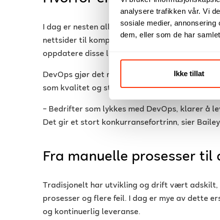
analysere trafikken vår. Vi 
sosiale medier, annonsering 
I dag er nesten alle virksomheter avhengige av
dem, eller som de har samlet
nettsider til komplekse skyløsninger. Da blir d
oppdatere disse løsningene raskt og sikkert.
Ikke tillat
DevOps gjør det mulig å korte ned tiden fra kode
som kvalitet og stabilitet opprettholdes.
– Bedrifter som lykkes med DevOps, klarer å lev
Det gir et stort konkurransefortrinn, sier Bailey
Fra manuelle prosesser til
Tradisjonelt har utvikling og drift vært adskilt,
prosesser og flere feil. I dag er mye av dette 
og kontinuerlig leveranse.