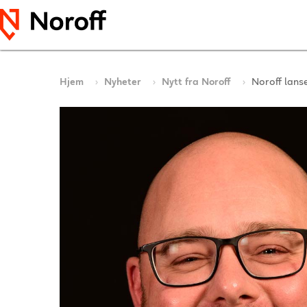
Hjem
Nyheter
Nytt fra Noroff
Noroff lans