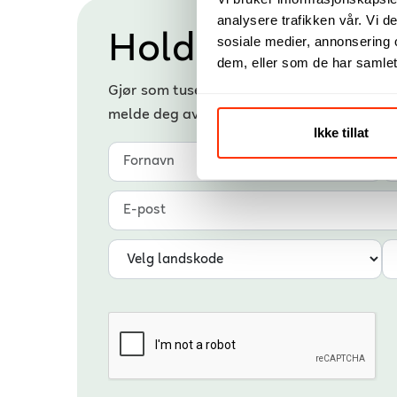
analysere trafikken vår. Vi 
Hold deg oppda
sosiale medier, annonsering 
dem, eller som de har samlet
Gjør som tusenvis av studenter og få nyhe
melde deg av.
Ikke tillat
Fornavn
Etternavn
E-post
Landskode
Telefonnummer