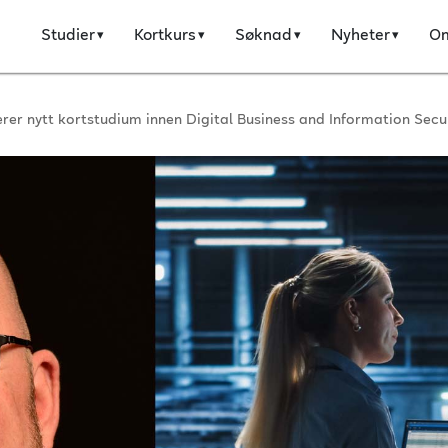
Studier
Kortkurs
Søknad
Nyheter
O
erer nytt kortstudium innen Digital Business and Information Secu