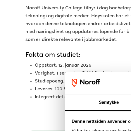
Noroff University College tilbyr i dag bachelo
teknologi og digitale medier. Høyskolen har et 
hvordan denne teknologien endrer arbeidslivet. 
med næringslivet og oppdateres løpende for å s
som er direkte relevante i jobbmarkedet.
Fakta om studiet:
Oppstart: 12. januar 2026
Varighet: 1 semester (fulltid) eller 2 semest
Studiepoeng: 30 ECTS
Leveres: 100 % nettbasert, med faste vurd
Integrert del av Noroff University College s
Samtykke
Denne nettsiden anvender c
Vi bruker informasjonskapsler