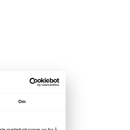
Om
iale mediefunksjoner og for å