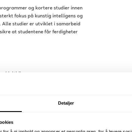
rprogrammer og kortere studier innen
sterkt fokus på kunstig intelligens og
Alle studier er utviklet i samarbeid
ikre at studentene får ferdigheter
re (deltid)
eringspunkter
itt portefølje innen teknologi og digital sikkerhet
Detaljer
ookies
 for å gi innhold og annonser et personlig preg, for å levere sos