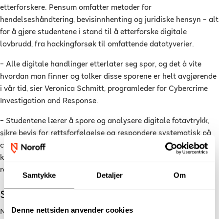
etterforskere. Pensum omfatter metoder for
hendelseshåndtering, bevisinnhenting og juridiske hensyn – alt
for å gjøre studentene i stand til å etterforske digitale
lovbrudd, fra hackingforsøk til omfattende datatyverier.
– Alle digitale handlinger etterlater seg spor, og det å vite
hvordan man finner og tolker disse sporene er helt avgjørende
i vår tid, sier Veronica Schmitt, programleder for Cybercrime
Investigation and Response.
– Studentene lærer å spore og analysere digitale fotavtrykk,
sikre bevis for rettsforfølgelse og respondere systematisk på
cyberhendelser. Det er en helhetlig tilnærming som
kombinerer teknisk kunnskap med etiske og juridiske
retningslinjer.
Samtykke
Detaljer
Om
Stort behov for kvalifiserte fagfolk
Denne nettsiden anvender cookies
Noroff Høyskole venter stor interesse for begge