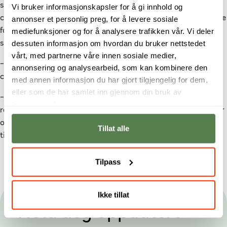
studieprogrammene, med henvisning til den raske veksten i
Vi bruker informasjonskapsler for å gi innhold og
cybersikkerhetssektoren og det akutte behovet for kompetente
annonser et personlig preg, for å levere sosiale
mediefunksjoner og for å analysere trafikken vår. Vi deler
fagpersoner. Søknadsportalen er nå åpen, og første kull
dessuten informasjon om hvordan du bruker nettstedet
starter opp i august.
vårt, med partnerne våre innen sosiale medier,
– Vi er stolte av å være i frontlinjen innen
annonsering og analysearbeid, som kan kombinere den
cybersikkerhetsutdanning, avslutter rektor Butterfield.
med annen informasjon du har gjort tilgjengelig for dem,
eller som de har samlet inn gjennom din bruk av
– Ved å lansere disse programmene tar Noroff et viktig steg i
tjenestene deres.
retning av en tryggere digital fremtid, der både organisasjoner
og enkeltpersoner kan utnytte teknologiens muligheter med
Tillat alle
tillit.
Tilpass
Ikke tillat
Hold deg oppdatert