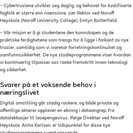
– Cybertruslene utvikler seg daglig, og behovet for kvalifiserte
fagfolk er større enn noensinne, sier Rektor ved Noroff
Høyskole (Noroff University College), Emlyn Butterfield.
– Vår misjon er å gi studentene den kunnskapen og de
praktiske ferdighetene som trengs for å ligge i forkant av nye
trusler, samtidig som vi ivaretar forretningskontinuitet og
samfunnssikkerhet. De nye studieprogrammene viser hvordan
vi kontinuerlig tilpasser oss raske fremskritt innen teknologi
og sikkerhet.
Svarer på et voksende behov i
næringslivet
Digital omstilling går stadig raskere, og både private og
offentlige aktører opplever en økning i dataangrep, fra
datalekkasjer til løsepengevirus. Ifølge Direktør ved Noroff
Høyskole, Anita Karlsen, er tidspunktet for disse nye
studieprogrammene svært passende: