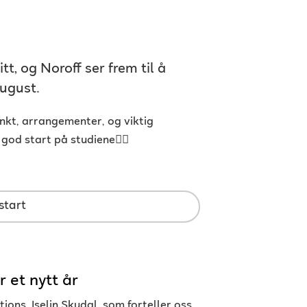
, og Noroff ser frem til å
ugust.
nkt, arrangementer, og viktig
 god start på studiene👇🏻
start
 et nytt år
ons, Iselin Skudal, som forteller oss