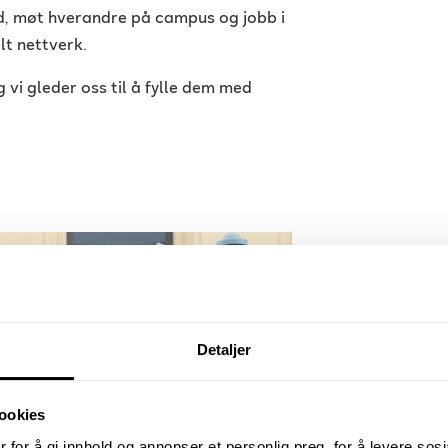
d, møt hverandre på campus og jobb i
lt nettverk.
g vi gleder oss til å fylle dem med
Detaljer
ookies
 for å gi innhold og annonser et personlig preg, for å levere sos