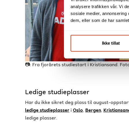
analysere trafikken vår. Vi 
sosiale medier, annonsering 
dem, eller som de har samlet
Ikke tillat
📷: Fra fjorårets studiestart i Kristiansand. Fot
Ledige studieplasser
Har du ikke sikret deg plass til august-oppsta
ledige studieplasser
i
Oslo
,
Bergen
,
Kristiansan
ledige plasser.