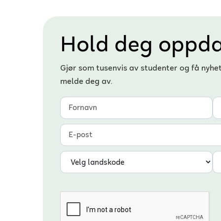
Hold deg oppda
Gjør som tusenvis av studenter og få nyhe
melde deg av.
Fornavn
Etternavn
E-post
Landskode
Telefonnummer