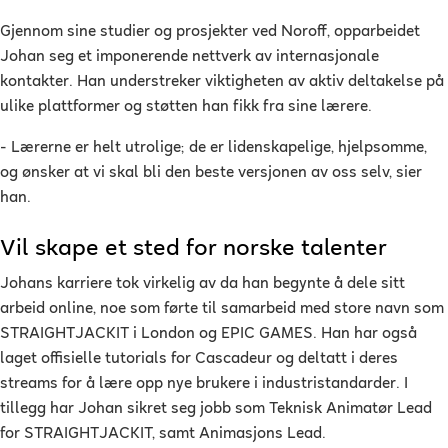
Gjennom sine studier og prosjekter ved Noroff, opparbeidet
Johan seg et imponerende nettverk av internasjonale
kontakter. Han understreker viktigheten av aktiv deltakelse på
ulike plattformer og støtten han fikk fra sine lærere.
- Lærerne er helt utrolige; de er lidenskapelige, hjelpsomme,
og ønsker at vi skal bli den beste versjonen av oss selv, sier
han.
Vil skape et sted for norske talenter
Johans karriere tok virkelig av da han begynte å dele sitt
arbeid online, noe som førte til samarbeid med store navn som
STRAIGHTJACKIT i London og EPIC GAMES. Han har også
laget offisielle tutorials for Cascadeur og deltatt i deres
streams for å lære opp nye brukere i industristandarder. I
tillegg har Johan sikret seg jobb som Teknisk Animatør Lead
for STRAIGHTJACKIT, samt Animasjons Lead.