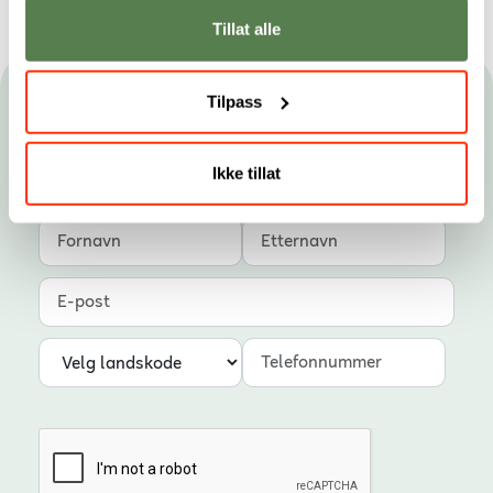
Tillat alle
Tilpass
Hold deg oppdatert
Gjør som tusenvis av studenter og få nyhetsbrev fra
Ikke tillat
Noroff. Du kan når som helst melde deg av.
Fornavn
Etternavn
E-post
Landskode
Telefonnummer