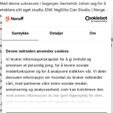
Med denne suksessen i bagasjen, bestemte Johan seg for å
etablere sitt eget studio, ENK Vegillito Can Studio, i Norge.
Hans mål er å sette Norge på kartet innen spill- og
animasjonsindustrien ved å tilby et godt forretningsmiljø og
muligheter for norske talenter.
Samtykke
Detaljer
Om
- Mitt mål er å skape et firma med en god forretningsmodell og
et fantastisk arbeidsmiljø, slik at vi kan få inn store talenter til
Denne nettsiden anvender cookies
Norge og utvide bransjen i Norge generelt, sier Johan.
Vi bruker informasjonskapsler for å gi innhold og
Johan Can har vist hvordan en kombinasjon av utdanning,
annonser et personlig preg, for å levere sosiale
lidenskap og dedikasjon kan føre til suksess i den
mediefunksjoner og for å analysere trafikken vår. Vi deler
konkurranseutsatte spillindustrien. Hans historie er en
dessuten informasjon om hvordan du bruker nettstedet
inspirasjon for kommende spilldesignere og et bevis på
vårt, med partnerne våre innen sosiale medier,
potensialet i Norge for å utvikle seg som et sentrum for
annonsering og analysearbeid, som kan kombinere den
spillindustrien.
med annen informasjon du har gjort tilgjengelig for dem,
eller som de har samlet inn gjennom din bruk av
Johan gjør mye spennende du kan ta en titt på gjennom
tjenestene deres.
nettsiden hans
her
.