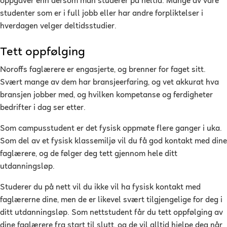
oppgaver enn dersom man studerer på heltid. Mange av våre
studenter som er i full jobb eller har andre forpliktelser i
hverdagen velger deltidsstudier.
Tett oppfølging
Noroffs faglærere er engasjerte, og brenner for faget sitt.
Svært mange av dem har bransjeerfaring, og vet akkurat hva
bransjen jobber med, og hvilken kompetanse og ferdigheter
bedrifter i dag ser etter.
Som campusstudent er det fysisk oppmøte flere ganger i uka.
Som del av et fysisk klassemiljø vil du få god kontakt med dine
faglærere, og de følger deg tett gjennom hele ditt
utdanningsløp.
Studerer du på nett vil du ikke vil ha fysisk kontakt med
faglærerne dine, men de er likevel svært tilgjengelige for deg i
ditt utdanningsløp. Som nettstudent får du tett oppfølging av
dine faglærere fra start til slutt, og de vil alltid hjelpe deg når