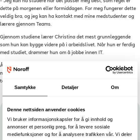
- Jeg kan nå studere når det passer meg best, som regel er
dette på morgenen eller formiddagen. For meg fungerer dette
veldig bra, og jeg kan ha kontakt med mine medstudenter og
lærere gjennom Teams.
Gjennom studiene lærer Christina det mest grunnleggende
som hun kan bygge videre på i arbeidslivet. Når hun er ferdig
med studiet, drømmer hun om å jobbe innen IT.
Årsstudiet i
Nettverks- og systemadministrasjon
gir også
muligheten til å søke seg direkte inn på andreåret av den
toårige utdanningen i
Nettverk og IT-sikkerhet
.
Samtykke
Detaljer
Om
Denne nettsiden anvender cookies
Hold deg oppdatert
Vi bruker informasjonskapsler for å gi innhold og
annonser et personlig preg, for å levere sosiale
Gjør som tusenvis av studenter og få nyhetsbrev fra
mediefunksjoner og for å analysere trafikken vår. Vi deler
Noroff. Du kan når som helst melde deg av.