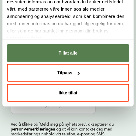
dessuten informasjon om hvordan du bruker nettstedet
vårt, med partnerne våre innen sosiale medier,
Fornavn
Etternavn
annonsering og analysearbeid, som kan kombinere den
med annen informasjon du har gjort tilgjengelig for dem,
E-post
eller som de har samlet inn gjennom din bruk av
tjenestene deres.
Landskode
Telefonnummer
Tillat alle
Tilpass
Ikke tillat
Ved å klikke på 'Meld meg på nyhetsbrev', aksepterer du
personvern­erklæringen
og at vi kan kontakte deg med
markedsføringsinnhold via telefon, e-post og SMS.