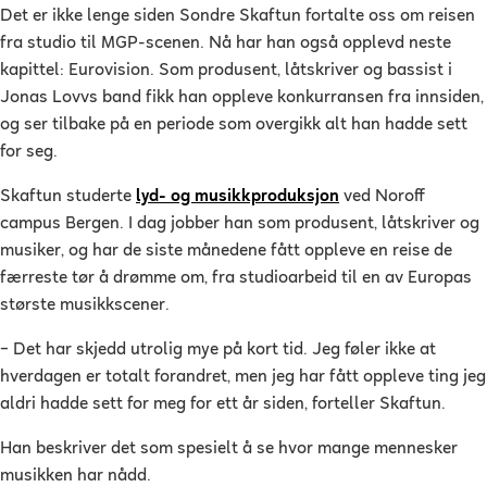
Det er ikke lenge siden Sondre Skaftun fortalte oss om reisen
fra studio til MGP-scenen. Nå har han også opplevd neste
kapittel: Eurovision. Som produsent, låtskriver og bassist i
Jonas Lovvs band fikk han oppleve konkurransen fra innsiden,
og ser tilbake på en periode som overgikk alt han hadde sett
for seg.
Skaftun studerte
lyd- og musikkproduksjon
ved Noroff
campus Bergen. I dag jobber han som produsent, låtskriver og
musiker, og har de siste månedene fått oppleve en reise de
færreste tør å drømme om, fra studioarbeid til en av Europas
største musikkscener.
– Det har skjedd utrolig mye på kort tid. Jeg føler ikke at
hverdagen er totalt forandret, men jeg har fått oppleve ting jeg
aldri hadde sett for meg for ett år siden, forteller Skaftun.
Han beskriver det som spesielt å se hvor mange mennesker
musikken har nådd.