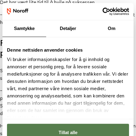
Det har vært lite tid til å hvile på suksessen.
– Vi slapp faktisk en ny singel bare to uker etter finalen, så det
har gått i ett.
Samtykke
Detaljer
Om
Fra student til profesjonell
Denne nettsiden anvender cookies
produsent
Vi bruker informasjonskapsler for å gi innhold og
annonser et personlig preg, for å levere sosiale
Siden studietiden ved Noroff har måten han jobber på utviklet
mediefunksjoner og for å analysere trafikken vår. Vi deler
seg betydelig.
dessuten informasjon om hvordan du bruker nettstedet
vårt, med partnerne våre innen sosiale medier,
– Da jeg studerte handlet det mye om å lære håndverket og
annonsering og analysearbeid, som kan kombinere den
prøve seg frem. Nå stoler jeg mer på egne valg og erfaringer.
med annen informasjon du har gjort tilgjengelig for dem,
Samtidig føler jeg fortsatt at jeg lærer noe nytt hver eneste
eller som de har samlet inn gjennom din bruk av
dag i studio.
tjenestene deres.
Han trekker fortsatt frem studietiden som viktig for utviklingen
Tillat alle
som produsent.