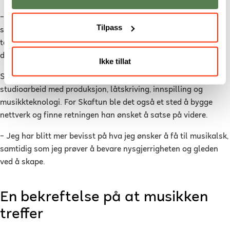
– På Noroff fikk jeg muligheten til å bruke utrolig mye tid i
Tilpass
studio, samarbeide med andre studenter og utvikle meg både
teknisk og kreativt. Mye av grunnlaget for det jeg jobber med i
dag ble lagt der.
Ikke tillat
Studiet i lyd- og musikkproduksjon kombinerer praktisk
studioarbeid med produksjon, låtskriving, innspilling og
musikkteknologi. For Skaftun ble det også et sted å bygge
nettverk og finne retningen han ønsket å satse på videre.
– Jeg har blitt mer bevisst på hva jeg ønsker å få til musikalsk,
samtidig som jeg prøver å bevare nysgjerrigheten og gleden
ved å skape.
En bekreftelse på at musikken
treffer