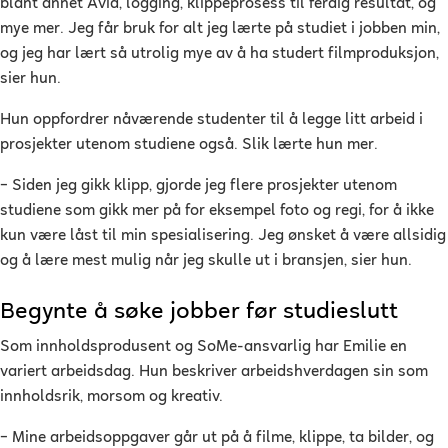
blant annet Avid, logging, klippeprosess til ferdig resultat, og
mye mer. Jeg får bruk for alt jeg lærte på studiet i jobben min,
og jeg har lært så utrolig mye av å ha studert filmproduksjon,
sier hun.
Hun oppfordrer nåværende studenter til å legge litt arbeid i
prosjekter utenom studiene også. Slik lærte hun mer.
– Siden jeg gikk klipp, gjorde jeg flere prosjekter utenom
studiene som gikk mer på for eksempel foto og regi, for å ikke
kun være låst til min spesialisering. Jeg ønsket å være allsidig
og å lære mest mulig når jeg skulle ut i bransjen, sier hun.
Begynte å søke jobber før studieslutt
Som innholdsprodusent og SoMe-ansvarlig har Emilie en
variert arbeidsdag. Hun beskriver arbeidshverdagen sin som
innholdsrik, morsom og kreativ.
– Mine arbeidsoppgaver går ut på å filme, klippe, ta bilder, og