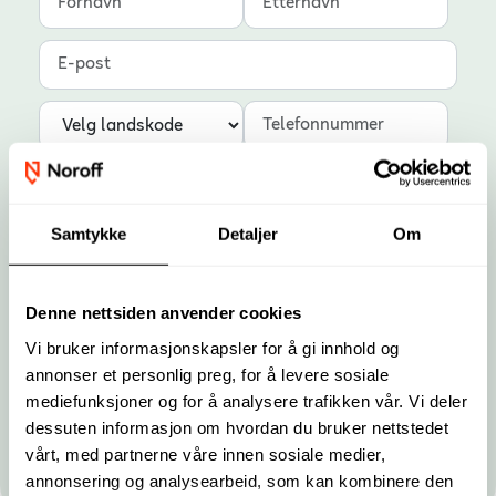
E-post
Landskode
Telefonnummer
Samtykke
Detaljer
Om
Denne nettsiden anvender cookies
Vi bruker informasjonskapsler for å gi innhold og
annonser et personlig preg, for å levere sosiale
mediefunksjoner og for å analysere trafikken vår. Vi deler
Ved å klikke på 'Meld meg på nyhetsbrev', aksepterer du
dessuten informasjon om hvordan du bruker nettstedet
personvern­erklæringen
og at vi kan kontakte deg med
markedsføringsinnhold via telefon, e-post og SMS.
vårt, med partnerne våre innen sosiale medier,
annonsering og analysearbeid, som kan kombinere den