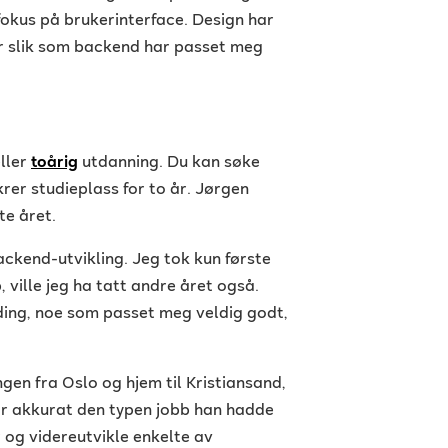
 fokus på brukerinterface. Design har
er slik som backend har passet meg
eller
toårig
utdanning. Du kan søke
ikrer studieplass for to år. Jørgen
ste året.
ckend-utvikling. Jeg tok kun første
, ville jeg ha tatt andre året også.
ing, noe som passet meg veldig godt,
ingen fra Oslo og hjem til Kristiansand,
var akkurat den typen jobb han hadde
r og videreutvikle enkelte av