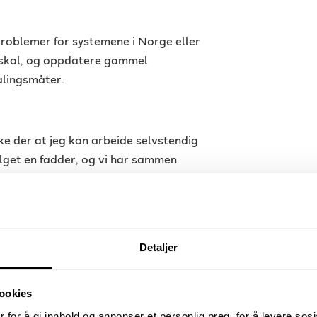
problemer for systemene i Norge eller
et skal, og oppdatere gammel
talingsmåter.
kke der at jeg kan arbeide selvstendig
ilget en fadder, og vi har sammen
en fra innføring til faktisk arbeid
Detaljer
ookies
 for å gi innhold og annonser et personlig preg, for å levere sos