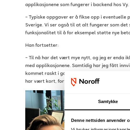
applikasjonene som fungerer i backend hos Vy.
–
Typiske oppgaver er å fikse opp i eventuelle 
Sverige. Vi ser også til at alt fungerer som d
funksjonalitet til å for eksempel støtte nye be
Han fortsetter:
–
Til nå har det vært mye nytt, og jeg er enda i
med applikasjonene. Samtidig har jeg fått innv
kommet raskt i gang med konkrete oppgaver. Vei
har vært kort, fortelle Jørgen.
Samtykke
Denne nettsiden anvender c
Vi bruker informasjonskapsler