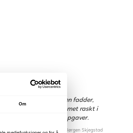
Jeg har fått innvilget en fadder,
Om
og vi har sammen kommet raskt i
gang med konkrete oppgaver.
Jørgen Skjegstad
iale mediefunksjoner og for å