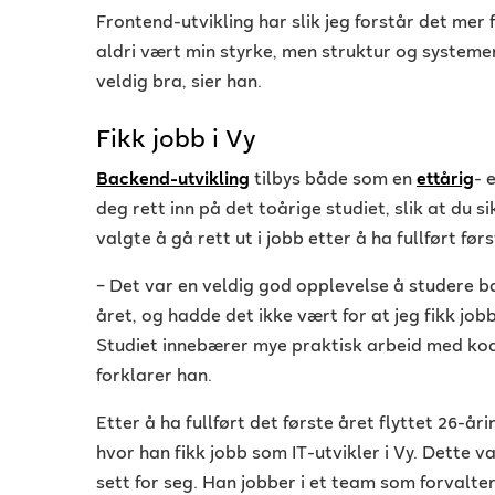
Frontend-utvikling har slik jeg forstår det mer
aldri vært min styrke, men struktur og system
veldig bra, sier han.
Fikk jobb i Vy
Backend-utvikling
tilbys både som en
ettårig
- 
deg rett inn på det toårige studiet, slik at du s
valgte å gå rett ut i jobb etter å ha fullført før
–
Det var en veldig god opplevelse å studere ba
året, og hadde det ikke vært for at jeg fikk jobb
Studiet innebærer mye praktisk arbeid med kod
forklarer han.
Etter å ha fullført det første året flyttet 26-år
hvor han fikk jobb som IT-utvikler i Vy. Dette 
sett for seg. Han jobber i et team som forvalte