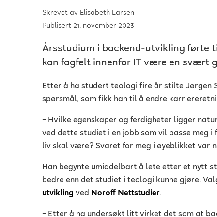
Skrevet av
Elisabeth Larsen
Publisert 21. november 2023
Årsstudium i backend-utvikling førte til 
kan fagfelt innenfor IT være en svært go
Etter å ha studert teologi fire år stilte Jørgen 
spørsmål, som fikk han til å endre karriereretni
–
Hvilke egenskaper og ferdigheter ligger natur
ved dette studiet i en jobb som vil passe meg i 
liv skal være? Svaret for meg i øyeblikket var ne
Han begynte umiddelbart å lete etter et nytt s
bedre enn det studiet i teologi kunne gjøre. Valge
utvikling
ved
Noroff Nettstudier
.
–
Etter å ha undersøkt litt virket det som at b