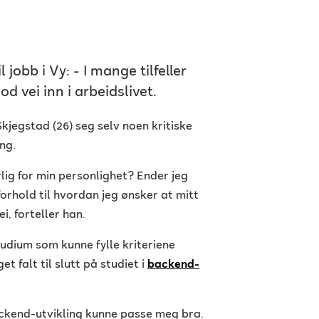
jobb i Vy: - I mange tilfeller
d vei inn i arbeidslivet.
Skjegstad (26) seg selv noen kritiske
ng.
lig for min personlighet? Ender jeg
forhold til hvordan jeg ønsker at mitt
i, forteller han.
tudium som kunne fylle kriteriene
t falt til slutt på studiet i
backend-
ackend-utvikling kunne passe meg bra.