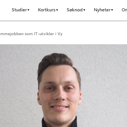
Studier
Kortkurs
Søknad
Nyheter
O
ømmejobben som IT-utvikler i Vy