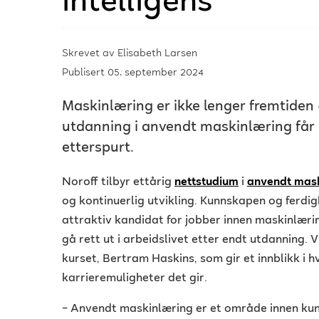
intelligens
Skrevet av
Elisabeth Larsen
Publisert 05. september 2024
Maskinlæring er ikke lenger fremtiden 
utdanning i anvendt maskinlæring få
etterspurt.
Noroff tilbyr ettårig
nettstudium
i
anvendt mas
og kontinuerlig utvikling. Kunnskapen og ferdigh
attraktiv kandidat for jobber innen maskinlæring
gå rett ut i arbeidslivet etter endt utdanning. V
kurset, Bertram Haskins, som gir et innblikk i 
karrieremuligheter det gir.
–
Anvendt maskinlæring er et område innen kunst