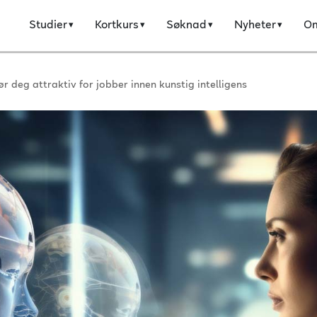
Studier
Kortkurs
Søknad
Nyheter
O
r deg attraktiv for jobber innen kunstig intelligens