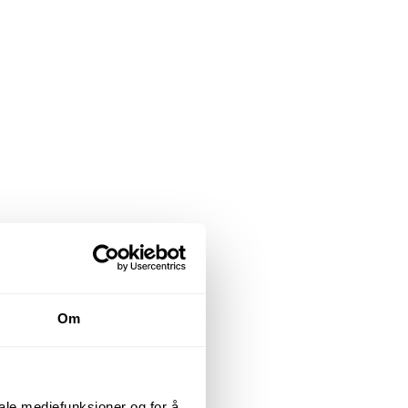
Om
iale mediefunksjoner og for å