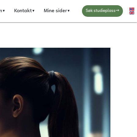
→
m
Kontakt
Mine sider
Ve
Søk studieplass