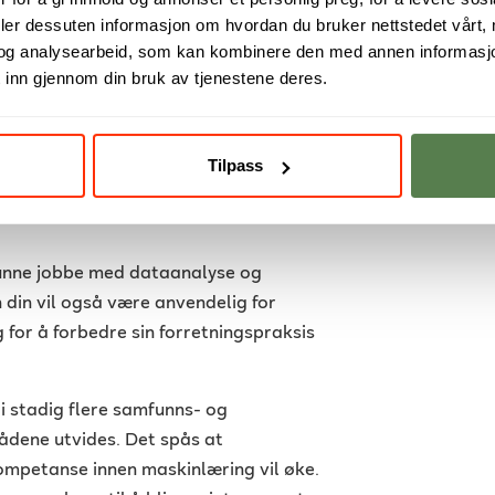
 om maskinlæringsprosessen, fra
deler dessuten informasjon om hvordan du bruker nettstedet vårt,
ing og visualisering. Dette betyr at
og analysearbeid, som kan kombinere den med annen informasjon d
 i løpet av studietiden.
Studiet holdes
 inn gjennom din bruk av tjenestene deres.
skningstrendene innen fagfeltet
.
r kompetanse innen anvendt
Tilpass
 å jobbe i både nasjonale og
ialister, programvareutviklere og AI-
unne jobbe med dataanalyse og
din vil også være anvendelig for
for å forbedre sin forretningspraksis
s i stadig flere samfunns- og
ådene utvides. Det spås at
ompetanse innen maskinlæring vil øke.