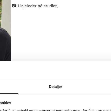
📷: Linjeleder på studiet,
Detaljer
olusjonen
ookies
rer på bruk av forhåndsbygde Python-
 for å gi innhold og annonser et personlig preg, for å levere sos