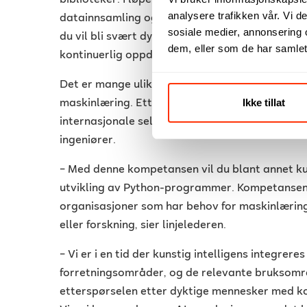
biblioteker. I løpet av studieåret lærer du alt
analysere trafikken vår. Vi 
datainnsamling og forbehandling til modellbygg
sosiale medier, annonsering 
du vil bli svært dyktige i Python-programmering
dem, eller som de har samlet
kontinuerlig oppdatert og følger de nyeste for
Det er mange ulike bransjer som har behov fo
Ikke tillat
maskinlæring. Etter utdanning er du i stand til
internasjonale selskaper som trenger dataspes
ingeniører.
– Med denne kompetansen vil du blant annet k
utvikling av Python-programmer. Kompetansen 
organisasjoner som har behov for maskinlæring 
eller forskning, sier linjelederen.
–
Vi er i en tid der kunstig intelligens integrere
forretningsområder, og de relevante bruksomr
etterspørselen etter dyktige mennesker med k