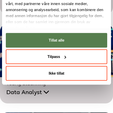
Anvendt maskinlæring
vårt, med partnerne våre innen sosiale medier,
annonsering og analysearbeid, som kan kombinere den
med annen informasjon du har gjort tilgjengelig for dem,
eller som de har samlet inn gjennom din bruk av
tjenestene deres.
Tillat alle
Tilpass
Ikke tillat
Toårig utdanning
Data Analyst