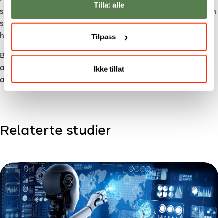
Tillat alle
ser også på mulighetene for å videreutvikle bacheloroppgaven
sin, slik at den kan være direkte til nytte for de
hørselshemmede i Norge.
Tilpass
Bachelorgraden i
Applied Data Science
har neste oppstart i
Ikke tillat
august 2024. Du kan sikre deg plass til neste års oppstart
allerede nå.
Relaterte studier