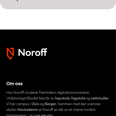
Om oss
Hos Noroff studerer fremtidens digitale innovatører.
Utdanningstilbudet består av
høyskole
,
fagskole
og
nettstudier
.
Vi har campus i
Oslo
og
Bergen
. Sammen med den svenske
skolen
Nackademin
er Noroff en del av et større nordisk
partnerskap. Les mer
om oss
.