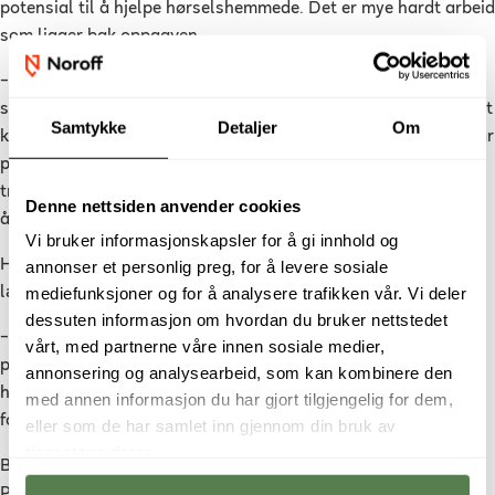
potensial til å hjelpe hørselshemmede. Det er mye hardt arbeid
som ligger bak oppgaven.
–
Det å lese gjennom tung litteratur samtidig som man skulle
sette ord på ideene krevde tid og tålmodighet. Men da jeg først
Samtykke
Detaljer
Om
kom i gang med den praktiske delen, følte jeg virkelig at jeg var
på rett spor. Jeg var også veldig bestemt på å skrive jevnt og
trutt for å unngå den vanlige fellen mange studenter går i ved
Denne nettsiden anvender cookies
å utsette alt til siste liten, sier han.
Vi bruker informasjonskapsler for å gi innhold og
Han forteller at det har vært en utfordrende, men utrolig
annonser et personlig preg, for å levere sosiale
mediefunksjoner og for å analysere trafikken vår. Vi deler
lærerik opplevelse å studere
Applied Data Science
.
dessuten informasjon om hvordan du bruker nettstedet
–
Jeg har fått en bred kompetanse innenfor data,
vårt, med partnerne våre innen sosiale medier,
programmering og maskinlære, og med denne kompetansen
annonsering og analysearbeid, som kan kombinere den
har jeg fått muligheten til å forske på noe jeg virkelig brenner
med annen informasjon du har gjort tilgjengelig for dem,
for gjennom arbeidet med bacheloroppgaven min, sier han.
eller som de har samlet inn gjennom din bruk av
tjenestene deres.
Benjamin sikret seg jobb allerede på sitt andre år av studiet.
Planen hans videre er å fortsette å stå på i jobben, men han