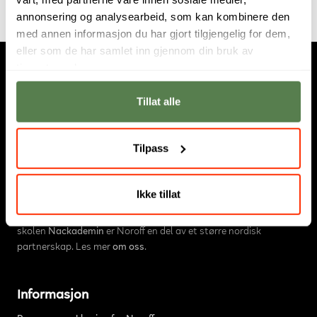
annonsering og analysearbeid, som kan kombinere den
med annen informasjon du har gjort tilgjengelig for dem,
eller som de har samlet inn gjennom din bruk av
tjenestene deres.
Tillat alle
Tilpass
Om oss
Hos Noroff studerer fremtidens digitale innovatører.
Ikke tillat
Utdanningstilbudet består av
høyskole
,
fagskole
og
nettstudier
.
Vi har campus i
Oslo
og
Bergen
. Sammen med den svenske
skolen
Nackademin
er Noroff en del av et større nordisk
partnerskap. Les mer
om oss
.
Informasjon