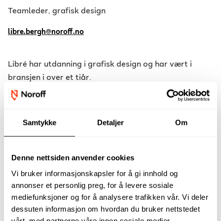
Teamleder, grafisk design
libre.bergh@noroff.no
Libré har utdanning i grafisk design og har vært i
bransjen i over et tiår.
Hun har jobbet med ulike fagområder innen grafisk
design, fra lansering av et ledende kvinnemagasin i
Samtykke
Detaljer
Om
Sør-Afrika, til å jobbe med noen av de største
kommersielle eiendomsmeglerne innen retail og
handel. Hun har vunnet to internasjonale priser for
Art
Denne nettsiden anvender cookies
Direction
og en
Sappi - Ideas that Matter Award
. I
Vi bruker informasjonskapsler for å gi innhold og
2013 startet hun et byrå som fokuserer på strategisk
annonser et personlig preg, for å levere sosiale
merkevarebygging og markedsføring. Libré er en av
mediefunksjoner og for å analysere trafikken vår. Vi deler
våre faglærere for grafisk design på Nettstudier.
dessuten informasjon om hvordan du bruker nettstedet
vårt, med partnerne våre innen sosiale medier,