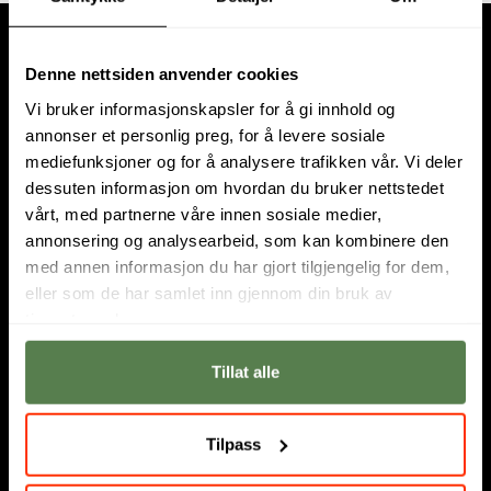
Denne nettsiden anvender cookies
Vi bruker informasjonskapsler for å gi innhold og
annonser et personlig preg, for å levere sosiale
mediefunksjoner og for å analysere trafikken vår. Vi deler
dessuten informasjon om hvordan du bruker nettstedet
Om oss
vårt, med partnerne våre innen sosiale medier,
Hos Noroff studerer fremtidens digitale innovatører.
annonsering og analysearbeid, som kan kombinere den
Utdanningstilbudet består av
høyskole
,
fagskole
og
nettstudier
.
med annen informasjon du har gjort tilgjengelig for dem,
Vi har campus i
Oslo
og
Bergen
. Sammen med den svenske
eller som de har samlet inn gjennom din bruk av
skolen
Nackademin
er Noroff en del av et større nordisk
tjenestene deres.
partnerskap. Les mer
om oss
.
Tillat alle
Informasjon
Personvernerklæring for Noroff
Tilpass
Informasjonskapsler (cookies) på Noroff.no