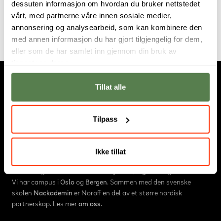
dessuten informasjon om hvordan du bruker nettstedet
Carlos opptatt av å skape et dynamisk og
vårt, med partnerne våre innen sosiale medier,
engasjerende læringsmiljø for alle våre studenter.
annonsering og analysearbeid, som kan kombinere den
med annen informasjon du har gjort tilgjengelig for dem,
eller som de har samlet inn gjennom din bruk av
tjenestene deres.
Tillat alle
Tilpass
Om oss
Ikke tillat
Hos Noroff studerer fremtidens digitale innovatører.
Utdanningstilbudet består av
høyskole
,
fagskole
og
nettstudier
.
Vi har campus i
Oslo
og
Bergen
. Sammen med den svenske
skolen
Nackademin
er Noroff en del av et større nordisk
partnerskap. Les mer
om oss
.