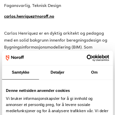
Fagansvarlig, Teknisk Design
carlos.henriquez@noroff.no
Carlos Henriquez er en dyktig arkitekt og pedagog
med en solid bakgrunn innenfor beregningsdesign og
Bygningsinformasjonsmodellering (BIM). Som
fagansvarlig for avdelingen for Teknisk Design,
bringer Carlos med seg en omfattende erfaring fra
sine tidligere roller hos anerkjente arkitektfirmaer og
Samtykke
Detaljer
Om
utdanningsinstitusjoner. Hans ekspertise innen
parametrisk design og BIM, kombinert med hans
dedikasjon til å utvikle omfattende og innovative
Denne nettsiden anvender cookies
kursopplegg, sikrer at vår læreplan forblir i forkant
Vi bruker informasjonskapsler for å gi innhold og
av arkitekturutdanningen. Flytende i flere språk og
annonser et personlig preg, for å levere sosiale
sertifisert i ulike avanserte arkitekturteknologier, er
mediefunksjoner og for å analysere trafikken vår. Vi deler