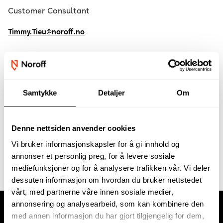
Customer Consultant
Timmy.Tieu@noroff.no
Jobber med opptak og veiledning av søkere gjennom
hele prosessen. Jeg har en bachelorgrad i
salgsledelse og markedsføring, og jobber i dag som
Samtykke
Detaljer
Om
opptakskonsulent hos Noroff. Jeg har tidligere
erfaring innen B2C-salg og markedsføring, hvor jeg
Denne nettsiden anvender cookies
har jobbet med kundebehandling, relasjonsbygging og
Vi bruker informasjonskapsler for å gi innhold og
målrettet salgsarbeid.
annonser et personlig preg, for å levere sosiale
mediefunksjoner og for å analysere trafikken vår. Vi deler
dessuten informasjon om hvordan du bruker nettstedet
vårt, med partnerne våre innen sosiale medier,
annonsering og analysearbeid, som kan kombinere den
med annen informasjon du har gjort tilgjengelig for dem,