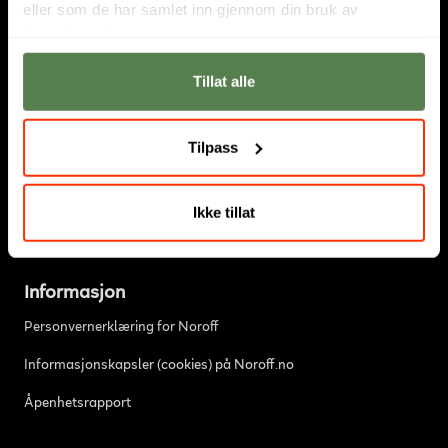
eller som de har samlet inn gjennom din bruk av
tjenestene deres.
Tillat alle
Om oss
Hos Noroff studerer fremtidens digitale innovatører.
Tilpass
Utdanningstilbudet består av
høyskole
,
fagskole
og
nettstudier
.
Vi har campus i
Oslo
og
Bergen
. Sammen med den svenske
skolen
Nackademin
er Noroff en del av et større nordisk
Ikke tillat
partnerskap. Les mer
om oss
.
Informasjon
Personvernerklæring for Noroff
Informasjonskapsler (cookies) på Noroff.no
Åpenhetsrapport