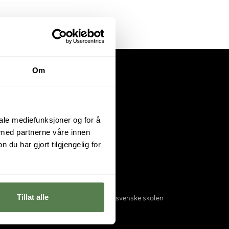
Om
iale mediefunksjoner og for å
 med partnerne våre innen
u har gjort tilgjengelig for
Tillat alle
 i
Oslo
og
Bergen
. Sammen med den svenske skolen