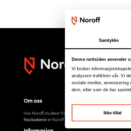
Samtykke
Denne nettsiden anvender c
Vi bruker informasjonskapsler
analysere trafikken vår. Vi 
sosiale medier, annonsering 
dem, eller som de har samlet
Om oss
Ikke tillat
Hos Noroff studerer fremtidens digitale innovatører. Utda
Nackademin
er Noroff en del av et større nordisk partners