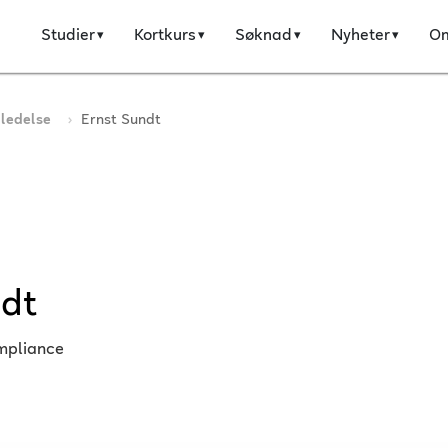
Studier
Kortkurs
Søknad
Nyheter
O
 ledelse
Ernst Sundt
ndt
mpliance