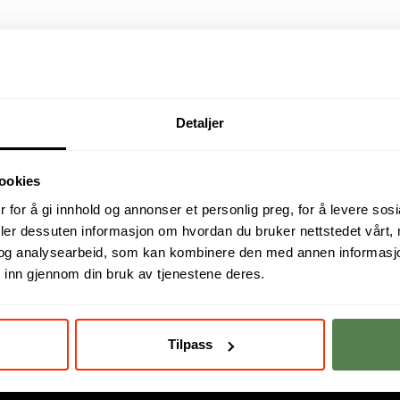
Detaljer
ookies
 for å gi innhold og annonser et personlig preg, for å levere sos
deler dessuten informasjon om hvordan du bruker nettstedet vårt,
og analysearbeid, som kan kombinere den med annen informasjon d
 inn gjennom din bruk av tjenestene deres.
Tilpass
nningstilbudet består av
høyskole
,
fagskole
og
nettstudier
. Vi har campus
kap. Les mer
om oss
.