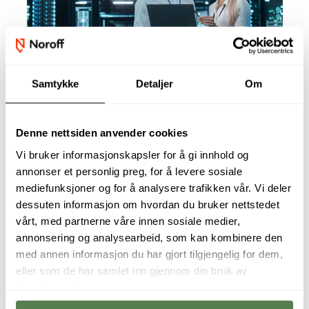
Samtykke
Detaljer
Om
Årsstudium
Assurance in Cybersecurity
Management
Denne nettsiden anvender cookies
Vi bruker informasjonskapsler for å gi innhold og
annonser et personlig preg, for å levere sosiale
mediefunksjoner og for å analysere trafikken vår. Vi deler
dessuten informasjon om hvordan du bruker nettstedet
vårt, med partnerne våre innen sosiale medier,
annonsering og analysearbeid, som kan kombinere den
med annen informasjon du har gjort tilgjengelig for dem,
eller som de har samlet inn gjennom din bruk av
tjenestene deres.