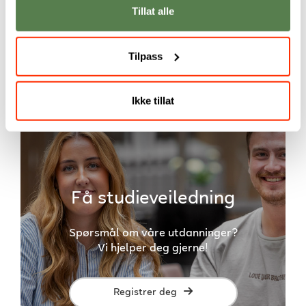
Tillat alle
Årsstudium
Cybercrime Investigation and
Response
Tilpass
Ikke tillat
Få studieveiledning
Spørsmål om våre utdanninger?
Vi hjelper deg gjerne!
Registrer deg