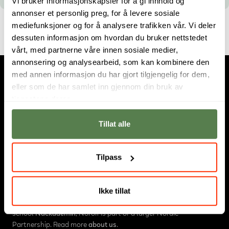
Vi bruker informasjonskapsler for å gi innhold og
annonser et personlig preg, for å levere sosiale
mediefunksjoner og for å analysere trafikken vår. Vi deler
dessuten informasjon om hvordan du bruker nettstedet
vårt, med partnerne våre innen sosiale medier,
annonsering og analysearbeid, som kan kombinere den
med annen informasjon du har gjort tilgjengelig for dem,
eller som de har samlet inn gjennom din bruk av
tjenestene deres.
Tillat alle
Tilpass
About us
Noroff is an educational institution in Norway, consisting of
Ikke tillat
University College
,
Higher Vocational College
and
Online Studies
.
We have campuses in
Oslo
og
Bergen
. Together with the Swedish
school
Nackademin
, Noroff is part of a larger Nordic
Partnership. Read more
about us
.