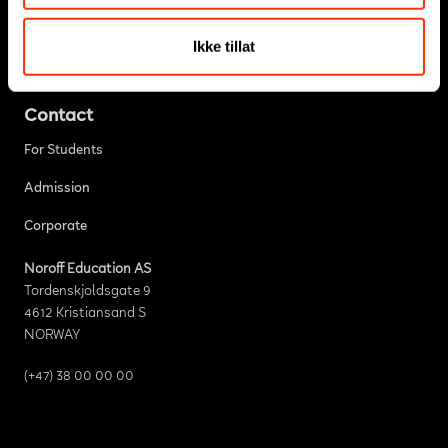
Use of cookies on noroff.no
Ikke tillat
Transparency Report
Contact
For Students
Admission
Corporate
Noroff Education AS
Tordenskjoldsgate 9
4612 Kristiansand S
NORWAY
(+47) 38 00 00 00