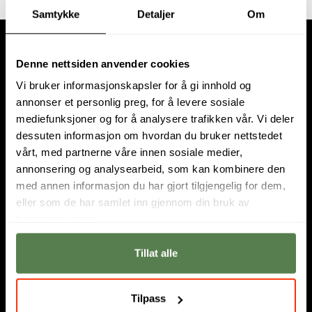
Samtykke
Detaljer
Om
Denne nettsiden anvender cookies
Vi bruker informasjonskapsler for å gi innhold og
annonser et personlig preg, for å levere sosiale
mediefunksjoner og for å analysere trafikken vår. Vi deler
dessuten informasjon om hvordan du bruker nettstedet
About us
vårt, med partnerne våre innen sosiale medier,
Noroff is an educational institution in Norway, consisting of
annonsering og analysearbeid, som kan kombinere den
University College
,
Higher Vocational College
and
Online Studies
.
med annen informasjon du har gjort tilgjengelig for dem,
We have campuses in
Oslo
og
Bergen
. Together with the Swedish
eller som de har samlet inn gjennom din bruk av
school
Nackademin
, Noroff is part of a larger Nordic
tjenestene deres.
Partnership. Read more
about us
.
Tillat alle
Information
Privacy Notice for Noroff
Tilpass