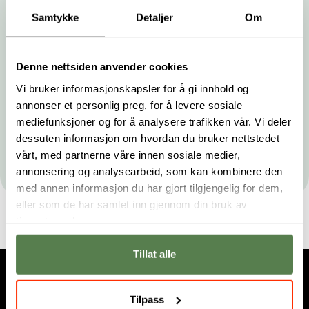
Samtykke
Detaljer
Om
Denne nettsiden anvender cookies
Vi bruker informasjonskapsler for å gi innhold og
annonser et personlig preg, for å levere sosiale
mediefunksjoner og for å analysere trafikken vår. Vi deler
dessuten informasjon om hvordan du bruker nettstedet
By clicking on 'Submit', you accept the
Privacy policy
and
agree that we may contact you by phone, email and SMS.
vårt, med partnerne våre innen sosiale medier,
annonsering og analysearbeid, som kan kombinere den
med annen informasjon du har gjort tilgjengelig for dem,
eller som de har samlet inn gjennom din bruk av
tjenestene deres.
Tillat alle
Tilpass