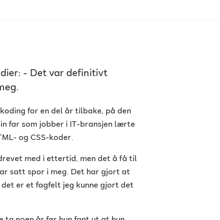
ier: - Det var definitivt
 meg.
oding for en del år tilbake, på den
in far som jobber i IT-bransjen lærte
HTML- og CSS-koder.
drevet med i ettertid, men det å få til
har satt spor i meg. Det har gjort at
t det er et fagfelt jeg kunne gjort det