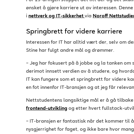
For 25-åringen stoppet det litt der og det skull
ønsket å gjøre karriere ut av interessen. Denne
i
nettverk og IT-sikkerhet
via
Noroff Nettstudie
Springbrett for videre karriere
Interessen for IT har alltid vært der, selv om de
Stine har fulgt andre mål og drømmer.
–
Jeg har fokusert på å jobbe og la tanken om st
derimot innsett verdien av å studere, og hvord
IT kan fungere som et springbrett for videre ka
en fot innenfor IT-bransjen og at jeg får relevan
Nettstudentens langsiktige mål er å gå tilbake
frontend-utvikling
og etter hvert fullstack-utvi
–
IT-bransjen er fantastisk når det kommer til å
nysgjerrighet for faget, og ikke bare hvor man