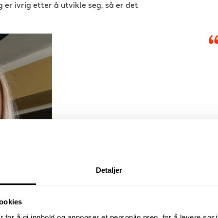
 er ivrig etter å utvikle seg, så er det
Detaljer
📷: Stine kombinerer
ookies
 for å gi innhold og annonser et personlig preg, for å levere sos