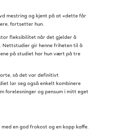
evd mestring og kjent på at «dette får
ere, fortsetter hun.
or fleksibilitet når det gjelder å
å. Nettstudier gir henne friheten til å
dene på studiet har hun vært på tre
rte, så det var definitivt
udiet lar seg også enkelt kombinere
 forelesninger og pensum i mitt eget
 med en god frokost og en kopp kaffe.