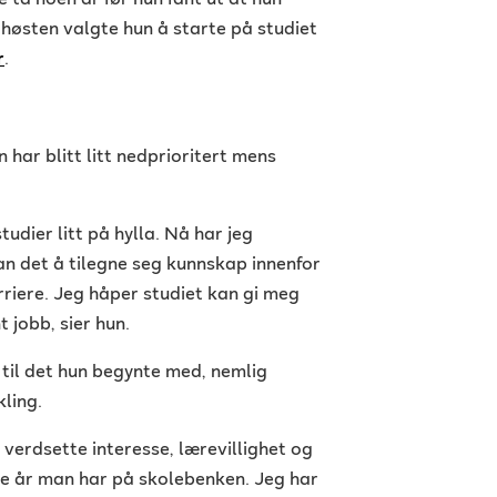
e ta noen år før hun fant ut at hun
 høsten valgte hun å starte på studiet
r
.
n har blitt litt nedprioritert mens
udier litt på hylla. Nå har jeg
an det å tilegne seg kunnskap innenfor
rriere. Jeg håper studiet kan gi meg
t jobb, sier hun.
 til det hun begynte med, nemlig
kling.
 verdsette interesse, lærevillighet og
ge år man har på skolebenken. Jeg har