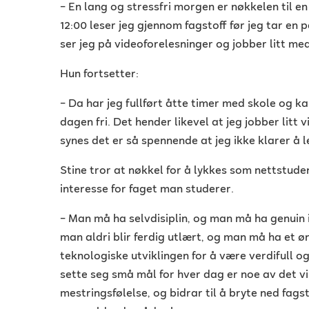
–
En lang og stressfri morgen er nøkkelen til e
12:00 leser jeg gjennom fagstoff før jeg tar en 
ser jeg på videoforelesninger og jobber litt m
Hun fortsetter:
–
Da har jeg fullført åtte timer med skole og k
dagen fri. Det hender likevel at jeg jobber litt 
synes det er så spennende at jeg ikke klarer å 
Stine tror at nøkkel for å lykkes som nettstuden
interesse for faget man studerer.
–
Man må ha selvdisiplin, og man må ha genuin in
man aldri blir ferdig utlært, og man må ha et
teknologiske utviklingen for å være verdifull o
sette seg små mål for hver dag er noe av det vi
mestringsfølelse, og bidrar til å bryte ned fagst