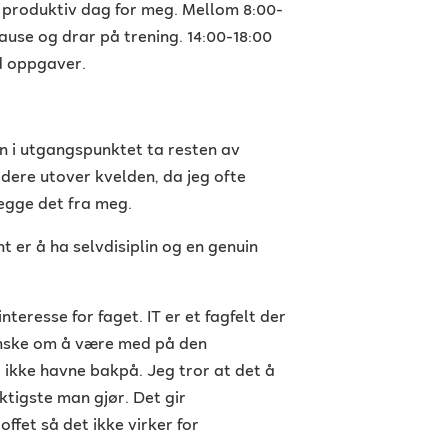
n produktiv dag for meg. Mellom 8:00-
pause og drar på trening. 14:00-18:00
ed oppgaver.
an i utgangspunktet ta resten av
videre utover kvelden, da jeg ofte
legge det fra meg.
t er å ha selvdisiplin og en genuin
teresse for faget. IT er et fagfelt der
 ønske om å være med på den
g ikke havne bakpå. Jeg tror at det å
ktigste man gjør. Det gir
offet så det ikke virker for