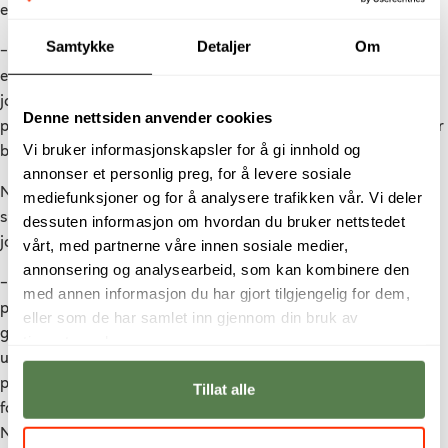
er Næss enig i:
Samtykke
Detaljer
Om
–
Vi ønsker oss absolutt et større kontaktnett utad i bransjen
enn de vi har sittende i fagrådet vårt. Jeg tror også at vi må
jobbe med bransjen for å få til et enda større utvalg av
Denne nettsiden anvender cookies
praksisjobber for studenter. Da vil både bransjen og studenter
Vi bruker informasjonskapsler for å gi innhold og
bli knyttet tettere opp mot hverandre, sier han.
annonser et personlig preg, for å levere sosiale
Næss forteller at filmproduksjon er et svært praksisrettet
mediefunksjoner og for å analysere trafikken vår. Vi deler
studium, og at de holder stort fokus på at studentene skal få
dessuten informasjon om hvordan du bruker nettstedet
jobbe med praktiske produksjoner.
vårt, med partnerne våre innen sosiale medier,
annonsering og analysearbeid, som kan kombinere den
– Vi er den filmproduksjonslinjen i Skandinavia med flest
med annen informasjon du har gjort tilgjengelig for dem,
praktiske produksjoner på de to studieårene studentene våre
eller som de har samlet inn gjennom din bruk av
går her. Ved å holde høy kvalitet og bransjerelevant fokus på
tjenestene deres.
undervisningen og rollene studentene erfarer på
produksjonene, får de den erfaringen og selvtilliten de trenger
Tillat alle
for å begynne og jobbe i en krevende film- og TV-bransje, sier
Næss.