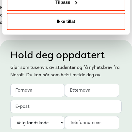
Tilpass
Filmproduksjon tilbys på campus i Oslo og Bergen. Neste
oppstart er i august 2023, og allerede nå kan du sikre deg din
Ikke tillat
studieplass.
Les mer om studiet her
.
Hold deg oppdatert
Gjør som tusenvis av studenter og få nyhetsbrev fra
Noroff. Du kan når som helst melde deg av.
Fornavn
Etternavn
E-post
Landskode
Telefonnummer