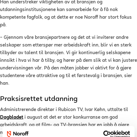
Han understreker viktigheten av at bransjen og
utdanningsinstitusjonene kan samarbeide for å få nok
kompetente fagfolk, og at dette er noe Noroff har stort fokus
på.
– Gjennom våre bransjepartnere og det at vi inviterer andre
selskaper som etterspør mer arbeidskraft inn, blir vi en sterk
tilbyder av talent til bransjen. Vi gir kontinuerlig selskapene
innsikt i hva vi har å tilby, og hører på dem slik at vi kan justere
undervisningen vår. På den måten jobber vi aktivt for å gjøre
studentene våre attraktive og til et førstevalg i bransjen, sier
han.
Praksisrettet utdanning
Administrerende direktør i Rubicon TV, Ivar Køhn, uttalte til
Dagbladet
i august at det er stor konkurranse om god
arbeidskraft, og at film- og TV-bransjen har en jobb å gjøre
med å vise seg bedre frem til de som er på vei inn i yrket. Det