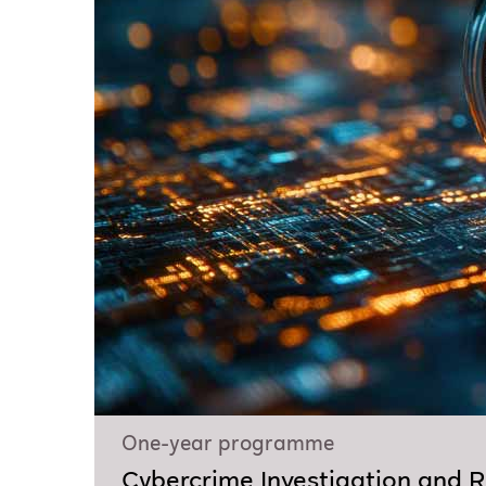
One-year programme
Cybercrime Investigation and