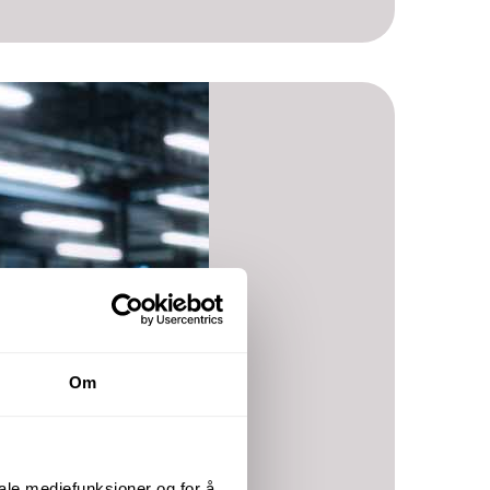
Om
iale mediefunksjoner og for å