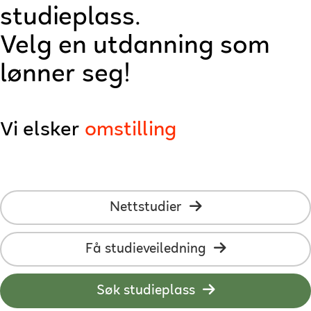
teknologi
studieplass.
kreativitet
Velg en utdanning som
lønner seg!
AI
omstilling
Vi elsker
næringslivet
nettstudier
studenter
Nettstudier
utvikling
læring
Få studieveiledning
fleksibilitet
Søk studieplass